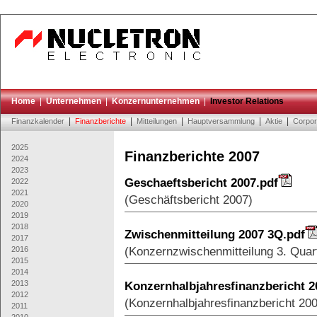
Home
|
Unternehmen
|
Konzernunternehmen
|
Investor Relations
|
|
|
|
|
Finanzkalender
Finanzberichte
Mitteilungen
Hauptversammlung
Aktie
Corpor
2025
Finanzberichte 2007
2024
2023
Geschaeftsbericht 2007.pdf
2022
2021
(Geschäftsbericht 2007)
2020
2019
2018
Zwischenmitteilung 2007 3Q.pdf
2017
(Konzernzwischenmitteilung 3. Quar
2016
2015
2014
2013
Konzernhalbjahresfinanzbericht 2
2012
(Konzernhalbjahresfinanzbericht 20
2011