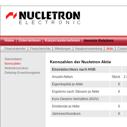
Home
|
Unternehmen
|
Konzernunternehmen
|
Investor Relations
|
|
|
|
|
Finanzkalender
Finanzberichte
Mitteilungen
Hauptversammlung
Aktie
Corpor
Stammdaten
Kennzahlen der Nucletron Aktie
Kennzahlen
Aktionärsstruktur
Einzelabschluss nach HGB
Delisting-Erwerbsangebot
Anzahl Aktien
Stück
2
Eigenkapital je Aktie
€
Ergebnis nach Steuern je Aktie
€
Kurs-Gewinn-Verhältnis (KGV)
Dividende je Aktie
€
Jahresschlusskurs
€